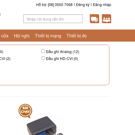
Hỗ trợ: [08] 3500 7068
Đăng ký
Đăng nhập
g
 cửa
Hội nghị
Thiết bị mạng
Thiết bị đo
0)
Đầu ghi Analog (12)
VI (2)
Đầu ghi HD-CVI (0)