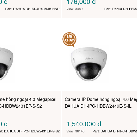
00
đ
176,000
đ
Part: DAHUA DH-SD4D425MB-HNR
View: 3480
Part: Dahua DH-PFM
e hồng ngoại 4.0 Megapixel
Camera IP Dome hồng ngoại 4.0 Meg
C-HDBW2431EP-S-S2
DAHUA DH-IPC-HDBW2449E-S-IL
00
đ
1,540,000
đ
rt: DAHUA DH-IPC-HDBW2431EP-S-S2
View: 36140
Part: DAHUA DH-IPC-HDBW2