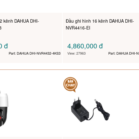
32 kênh DAHUA DHI-
Đầu ghi hình 16 kênh DAHUA DHI-
3
NVR4416-EI
00
đ
4,860,000
đ
Part: DAHUA DHI-NVR4432-4KS3
View: 27963
Part: DAHUA DHI-N