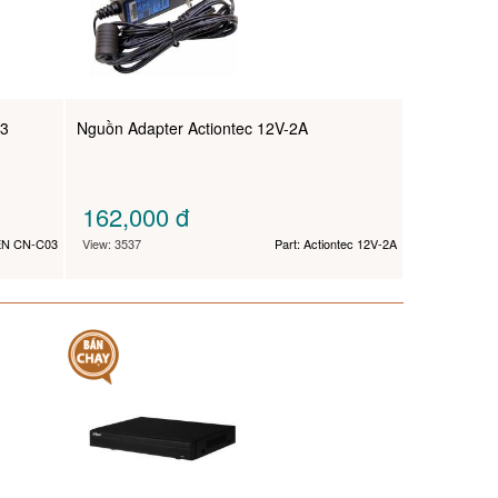
3
Nguồn Adapter Actiontec 12V-2A
162,000
đ
EN CN-C03
View: 3537
Part: Actiontec 12V-2A