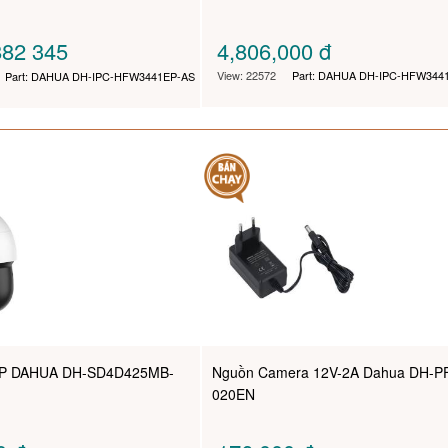
82 345
4,806,000
đ
View: 22572
Part: DAHUA DH-IPC-HFW344
Part: DAHUA DH-IPC-HFW3441EP-AS
MP DAHUA DH-SD4D425MB-
Nguồn Camera 12V-2A Dahua DH-P
020EN