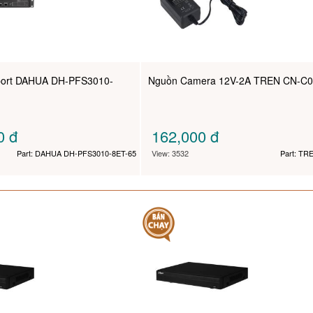
 port DAHUA DH-PFS3010-
Nguồn Camera 12V-2A TREN CN-C0
00
đ
162,000
đ
Part: DAHUA DH-PFS3010-8ET-65
View: 3532
Part: TR