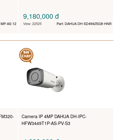
9,180,000
đ
1MP-AS-12
View: 22525
Part: DAHUA DH-SD49425GB-HNR
FM320-
Camera IP 4MP DAHUA DH-IPC-
HFW3449T1P-AS-PV-S3