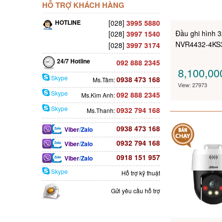
HỖ TRỢ KHÁCH HÀNG
HOTLINE
[028]
3995 5880
Đầu ghi hình 
[028]
3997 1540
NVR4432-4KS
[028]
3997 3174
24/7 Hotline
092 888 2345
8,100,0
Skype
0938 473 168
Ms.Tâm:
View: 27973
Skype
092 888 2345
Ms.Kim Anh:
Skype
0932 794 168
Ms.Thanh:
0938 473 168
Viber
/
Zalo
0932 794 168
Viber
/
Zalo
0918 151 957
Viber
/
Zalo
Skype
Hỗ trợ kỹ thuật
Gửi yêu cầu hỗ trợ