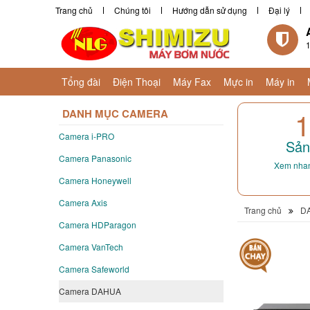
Trang chủ
Chúng tôi
Hướng dẫn sử dụng
Đại lý
1
Tổng đài
Điện Thoại
Máy Fax
Mực in
Máy in
1
DANH MỤC CAMERA
Camera i-PRO
Sản
Camera Panasonic
Xem nhan
Camera Honeywell
Camera Axis
Trang chủ
D
Camera HDParagon
Camera VanTech
Camera Safeworld
Camera DAHUA