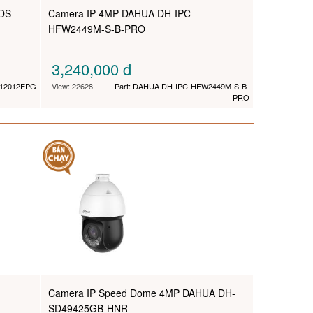
DS-
Camera IP 4MP DAHUA DH-IPC-
HFW2449M-S-B-PRO
3,240,000
đ
N12012EPG
View: 22628
Part: DAHUA DH-IPC-HFW2449M-S-B-
PRO
Camera IP Speed Dome 4MP DAHUA DH-
SD49425GB-HNR