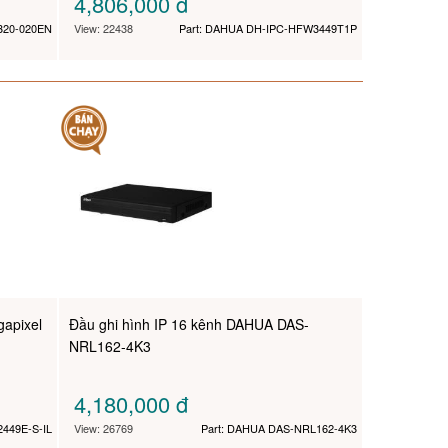
4,806,000
đ
320-020EN
View: 22438
Part: DAHUA DH-IPC-HFW3449T1P
apixel
Đầu ghi hình IP 16 kênh DAHUA DAS-
NRL162-4K3
4,180,000
đ
449E-S-IL
View: 26769
Part: DAHUA DAS-NRL162-4K3