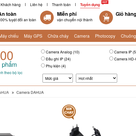
Khách hàng
Liên hệ
Thanh toán
Tuyển dụng
An toàn
Miễn phí
Giỏ hàn
0
00% tuyệt đối an toàn
vận chuyển nội thành
Máy chiếu
Máy GPS
Chữa cháy
Camera
Photocopy
Chuông
00
Camera Analog (10)
Camera IP (5
Đầu ghi IP (24)
Camera HD-C
 phẩm
Phụ kiện (4)
h theo bộ lọc
AHUA
Camera DAHUA