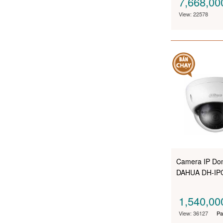
7,668,0
View: 22578
Camera IP Dom
DAHUA DH-IP
1,540,0
View: 36127
Pa