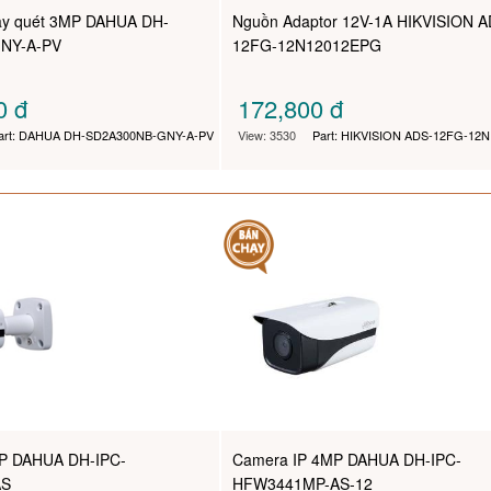
ay quét 3MP DAHUA DH-
Nguồn Adaptor 12V-1A HIKVISION A
NY-A-PV
12FG-12N12012EPG
00
đ
172,800
đ
art: DAHUA DH-SD2A300NB-GNY-A-PV
View: 3530
Part: HIKVISION ADS-12FG-12
P DAHUA DH-IPC-
Camera IP 4MP DAHUA DH-IPC-
AS
HFW3441MP-AS-12