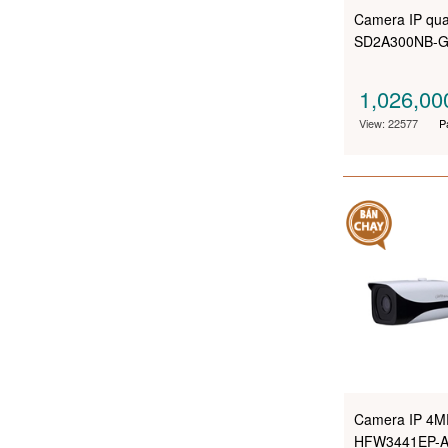
Camera IP qu
SD2A300NB-G
1,026,0
View: 22577
P
Camera IP 4M
HFW3441EP-