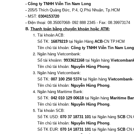
- Công ty TNHH Viễn Tin Nam Long
-
205/5 Thích Quảng Đức, P.4, Q.Phú Nhuận, Tp.HCM
- MST:
0304153720
-
Điện thoại: 08.35007068- 092 888 2345 - Fax: 08.39973174
B.
Thanh toán bằng chuyển khoản hoặc ATM:
Tài khoản ACB:
Số TK:
16879219
tại Ngân Hàng
ACB
-CN TP.HCM
Tên chủ tài khoản:
Công ty TNHH Viễn Tin Nam Long
Ngân hàng Vietcombank:
Số tài khoảnn:
9933621168
tại Ngân hàng
Vietcomban
Tên chủ tài khoản:
Nguyễn Hùng Phong
.
Ngân hàng Vietcombank:
Số TK:
007 100 250 5374
tại Ngân hàng
Vietcombank
Tên chủ tài khoản:
Nguyễn Hùng Phong
.
Ngân hàng Maritime Bank:
Số TK:
042 010 129 00618
tại Ngân hàng
Maritime Ba
Tên chủ tài khoản:
Nguyễn Hùng Phong
.
Tài khoản SCB:
Số TK USD:
070 37 18731 101
tại Ngân hàng
SCB
CN.
Tên chủ tài khoản:
Nguyễn Hùng Phong
.
Số TK EUR:
070 14 18731 101
tại Ngân hàng
SCB
CN.