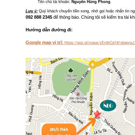
Tên chủ tài khoản:
Nguyễn Hùng Phong
.
Lưu ý:
Quý khách chuyển tiền xong, nhớ gọi hoặc nhắn tin ng
092 888 2345
để thông báo. Chúng tôi sẽ kiểm tra tài 
Hướng dẫn đường đi:
https://goo.gl/maps/yEn9rCd181dqwvpJ
Google map vị trí: