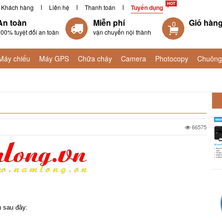
Khách hàng
Liên hệ
Thanh toán
Tuyển dụng
An toàn
Miễn phí
Giỏ hàn
0
00% tuyệt đối an toàn
vận chuyển nội thành
Máy chiếu
Máy GPS
Chữa cháy
Camera
Photocopy
Chuông
66575
 sau đây: