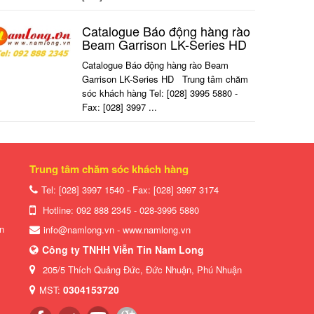
Catalogue Báo động hàng rào
Beam Garrison LK-Series HD
Catalogue Báo động hàng rào Beam
Garrison LK-Series HD Trung tâm chăm
sóc khách hàng Tel: [028] 3995 5880 -
Fax: [028] 3997 ...
Trung tâm chăm sóc khách hàng
Tel: [028] 3997 1540 - Fax: [028]
3997 3174
Hotline: 092 888 2345 - 028-3995 5880
ền
info@namlong.vn
-
www.namlong.vn
Công ty TNHH Viễn Tin Nam Long
205/5 Thích Quảng Đức, Đức Nhuận, Phú Nhuận
0304153720
MST: