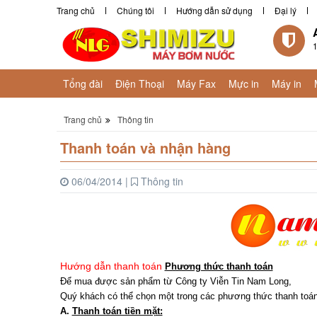
Trang chủ
Chúng tôi
Hướng dẫn sử dụng
Đại lý
1
Tổng đài
Điện Thoại
Máy Fax
Mực in
Máy in
Trang chủ
Thông tin
Thanh toán và nhận hàng
06/04/2014
|
Thông tin
Hướng dẫn thanh toán
Phương thức thanh toán
Để mua được sản phẩm từ Công ty Viễn Tin Nam Long,
Quý khách có thể chọn một trong các phương thức thanh toán
A.
Thanh toán tiền mặt: