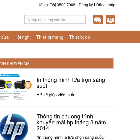
Hỗ trợ: [08] 3500 7068
Đăng ký
Đăng nhập
g
 cửa
Hội nghị
Thiết bị mạng
Thiết bị đo
TIN KHUYẾN MÃI
In thông minh lựa trọn sáng
suốt
HP sẽ giúp việc in ấn ...
Thông tin chương trình
khuyến mãi hp tháng 3 năm
2014
“In thông minh là lựa chọn sáng suốt.”