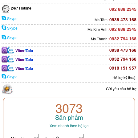
24/7 Hotline
092 888 2345
Skype
0938 473 168
Ms.Tâm:
Skype
092 888 2345
Ms.Kim Anh:
Skype
0932 794 168
Ms.Thanh:
0938 473 168
Viber
/
Zalo
0932 794 168
Viber
/
Zalo
0918 151 957
Viber
/
Zalo
Skype
Hỗ trợ kỹ thuật
Gửi yêu cầu hỗ trợ
3073
Sản phẩm
Xem nhanh theo bộ lọc