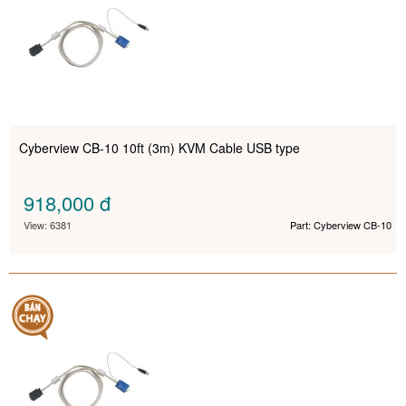
Cyberview CB-10 10ft (3m) KVM Cable USB type
918,000
đ
View: 6381
Part: Cyberview CB-10