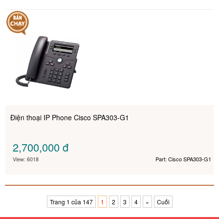
Điện thoại IP Phone Cisco SPA303-G1
2,700,000
đ
View: 6018
Part: Cisco SPA303-G1
Trang 1 của 147
1
2
3
4
»
Cuối