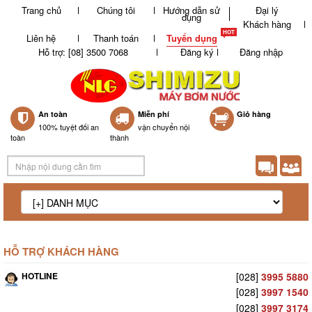
Trang chủ
Chúng tôi
Hướng dẫn sử
Đại lý
dụng
Khách hàng
Liên hệ
Thanh toán
Tuyển dụng
Hỗ trợ: [08] 3500 7068
Đăng ký
Đăng nhập
An toàn
Miễn phí
0
Giỏ hàng
100% tuyệt đối an
vận chuyển nội
toàn
thành
HỖ TRỢ KHÁCH HÀNG
HOTLINE
[028]
3995 5880
[028]
3997 1540
[028]
3997 3174