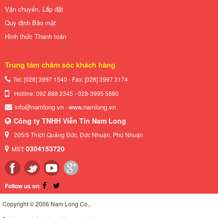
Vận chuyển, Lắp đặt
Quy định Bảo mật
Hình thức Thanh toán
Trung tâm chăm sóc khách hàng
Tel: [028] 3997 1540 - Fax: [028]
3997 3174
Hotline: 092 888 2345 - 028-3995 5880
info@namlong.vn
www.namlong.vn
-
Công ty TNHH Viễn Tin Nam Long
205/5 Thích Quảng Đức, Đức Nhuận, Phú Nhuận
0304153720
MST:
Follow us on:
Copyright © 2006 Nam Long Co.,