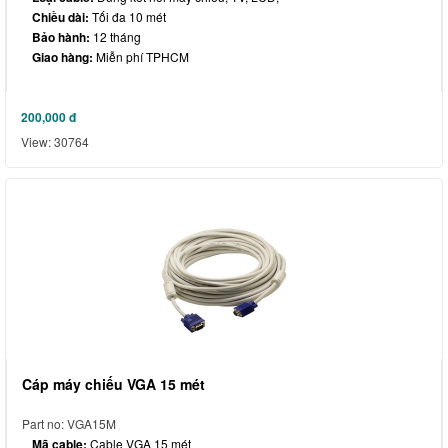
Chiều dài:
Tối đa 10 mét
Bảo hành:
12 tháng
Giao hàng:
Miễn phí TPHCM
200,000
đ
View: 30764
Cáp máy chiếu VGA 15 mét
Part no: VGA15M
Mã cable:
Cable VGA 15 mét