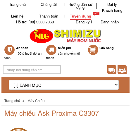
Trang chủ
Chúng tôi
Hướng dẫn sử
Đại lý
dụng
Khách hàng
Liên hệ
Thanh toán
Tuyển dụng
Hỗ trợ: [08] 3500 7068
Đăng ký
Đăng nhập
An toàn
Miễn phí
0
Giỏ hàng
100% tuyệt đối an
vận chuyển nội
toàn
thành
Trang chủ
Máy Chiếu
Máy chiếu Ask Proxima C3307