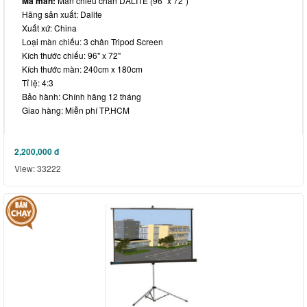
Mã màn:
Màn chiếu chân DALITE (96” x 72”)
Hãng sản xuất: Dalite
Xuất xứ: China
Loại màn chiếu: 3 chân Tripod Screen
Kích thước chiếu: 96" x 72"
Kích thước màn: 240cm x 180cm
Tỉ lệ: 4:3
Bảo hành: Chính hãng 12 tháng
Giao hàng: Miễn phí TP.HCM
2,200,000
đ
View: 33222