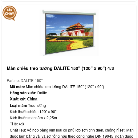
Màn chiếu treo tường DALITE 150" (120” x 90”) 4:3
Part no: DALITE-150"
Mã màn:
Màn chiếu treo tường DALITE 150" (120” x 90”)
Hãng sản xuất:
Dalite
Xuất xứ
: China
Loại màn:
Treo tường
Kích thước chiếu: 120" x 90"
Kích thước màn: 3m x 2,25m
Tỉ lệ: 4:3
Chất liệu: Vỏ hộp bằng kim loại có phủ lớp sơn tĩnh điện, chống rỉ sét. Màn
được làm bằng vải và sợi tổng hợp theo công nghệ DIN 19045, ngăn được