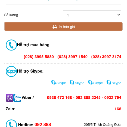
Số lượng
Mua hàng
In báo giá
Hỗ trợ mua hàng
(028)
3995 5880
- (028) 3997 1540 - (028)
3997 3174
Hỗ trợ Skype:
Skype
Skype
Skype
Skype
Viber /
0938 473 168 -
092 888 2345 - 0932 794
Zalo:
168
092 888
Hotline:
205/5 Thích Quảng Đức,