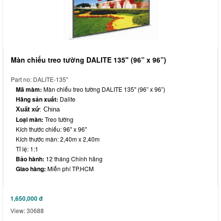
Màn chiếu treo tường DALITE 135" (96” x 96”)
Part no: DALITE-135"
Mã màm:
Màn chiếu treo tường DALITE 135" (96” x 96”)
Hãng sản xuất:
Dalite
Xuất xứ
: China
Loại màn:
Treo tường
Kích thước chiếu: 96" x 96"
Kích thước màn: 2,40m x 2,40m
Tỉ lệ: 1:1
Bảo hành:
12 tháng Chính hãng
Giao hàng:
Miễn phí TP.HCM
1,650,000
đ
View: 30688