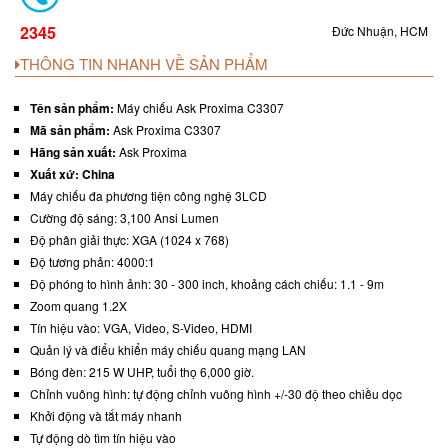
2345
Đức Nhuận, HCM
THÔNG TIN NHANH VỀ SẢN PHẨM
Tên sản phẩm:
Máy chiếu Ask Proxima C3307
Máy chiếu Ask Proxima C3307
Mã sản phẩm:
Ask Proxima C3307
Hãng sản xuất:
Ask Proxima
Xuất xứ:
China
Máy chiếu đa phương tiện công nghệ 3LCD
Cường độ sáng: 3,100 Ansi Lumen
Độ phân giải thực: XGA (1024 x 768)
Độ tương phản: 4000:1
Độ phóng to hình ảnh: 30 - 300 inch, khoảng cách chiếu: 1.1 - 9m
Zoom quang 1.2X
Tín hiệu vào: VGA, Video, S-Video, HDMI
Quản lý và điểu khiển máy chiếu quang mạng LAN
Bóng đèn: 215 W UHP, tuổi thọ 6,000 giờ.
Chỉnh vuông hình: tự động chỉnh vuông hình +/-30 độ theo chiều dọc
Khởi động và tắt máy nhanh
Tự động dò tìm tín hiệu vào