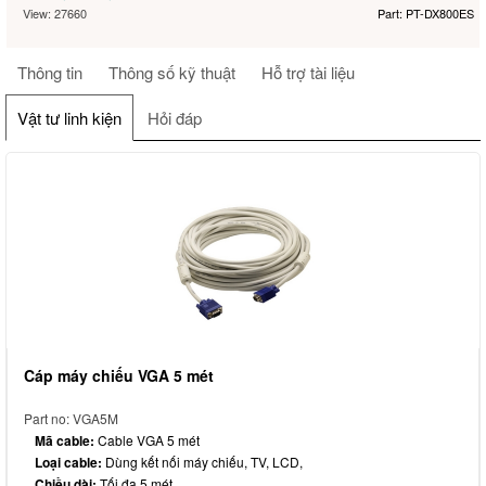
View: 27660
Part: PT-DX800ES
Thông tin
Thông số kỹ thuật
Hỗ trợ tài liệu
Vật tư linh kiện
Hỏi đáp
Cáp máy chiếu VGA 5 mét
Part no: VGA5M
Mã cable:
Cable VGA 5 mét
Loại cable:
Dùng kết nối máy chiếu, TV, LCD,
Chiều dài:
Tối đa 5 mét