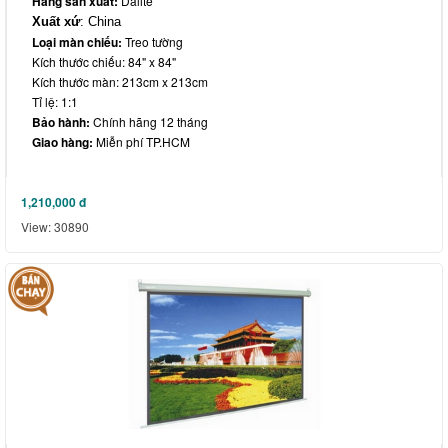
Hãng sản xuất:
Dalite
Xuất xứ
: China
Loại màn chiếu:
Treo tường
Kích thước chiếu: 84" x 84"
Kích thước màn: 213cm x 213cm
Tỉ lệ: 1:1
Bảo hành:
Chính hãng 12 tháng
Giao hàng:
Miễn phí TP.HCM
1,210,000
đ
View: 30890