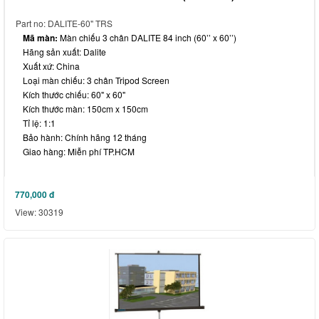
Part no: DALITE-60" TRS
Mã màn:
Màn chiếu 3 chân DALITE 84 inch (60’’ x 60’’)
Hãng sản xuất: Dalite
Xuất xứ: China
Loại màn chiếu: 3 chân Tripod Screen
Kích thước chiếu: 60" x 60"
Kích thước màn: 150cm x 150cm
Tỉ lệ: 1:1
Bảo hành: Chính hãng 12 tháng
Giao hàng: Miễn phí TP.HCM
770,000
đ
View: 30319