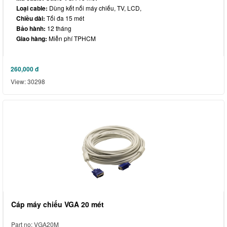
Loại cable:
Dùng kết nối máy chiếu, TV, LCD,
Chiều dài:
Tối đa 15 mét
Bảo hành:
12 tháng
Giao hàng:
Miễn phí TPHCM
260,000
đ
View: 30298
Cáp máy chiếu VGA 20 mét
Part no: VGA20M