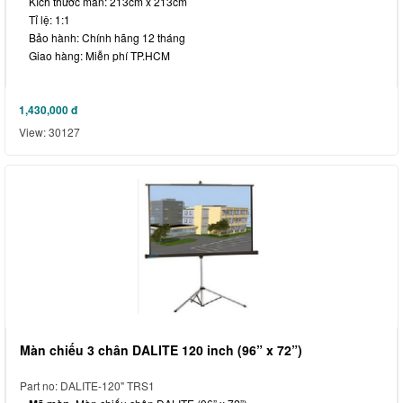
Kích thước màn: 213cm x 213cm
Tỉ lệ: 1:1
Bảo hành: Chính hãng 12 tháng
Giao hàng: Miễn phí TP.HCM
1,430,000
đ
View: 30127
Màn chiếu 3 chân DALITE 120 inch (96” x 72”)
Part no: DALITE-120" TRS1