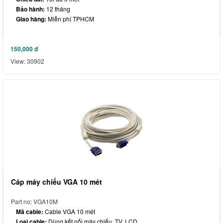
Bảo hành:
12 tháng
Giao hàng:
Miễn phí TPHCM
150,000
đ
View: 30902
Cáp máy chiếu VGA 10 mét
Part no: VGA10M
Mã cable:
Cable VGA 10 mét
Loại cable:
Dùng kết nối máy chiếu, TV, LCD,