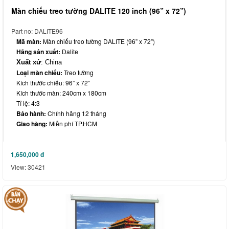
Màn chiếu treo tường DALITE 120 inch (96” x 72”)
Part no: DALITE96
Mã màn:
Màn chiếu treo tường DALITE (96” x 72”)
Hãng sản xuất:
Dalite
Xuất xứ
: China
Loại màn chiếu:
Treo tường
Kích thước chiếu:
96” x 72”
Kích thước màn: 240cm x 180cm
Tỉ lệ: 4:3
Bảo hành:
Chính hãng 12 tháng
Giao hàng:
Miễn phí TP.HCM
1,650,000
đ
View: 30421