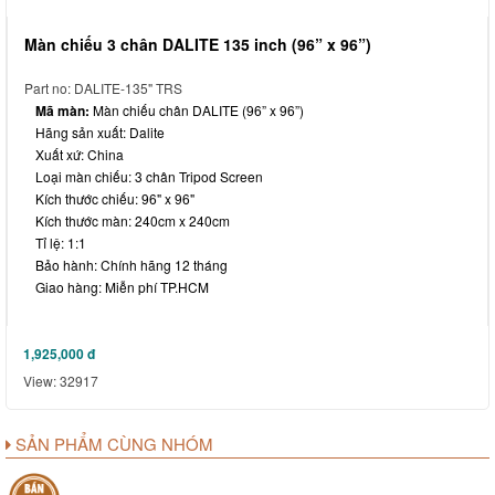
Màn chiếu 3 chân DALITE 135 inch (96” x 96”)
Part no: DALITE-135" TRS
Mã màn:
Màn chiếu chân DALITE (96” x 96”)
Hãng sản xuất: Dalite
Xuất xứ: China
Loại màn chiếu: 3 chân Tripod Screen
Kích thước chiếu: 96" x 96"
Kích thước màn: 240cm x 240cm
Tỉ lệ: 1:1
Bảo hành: Chính hãng 12 tháng
Giao hàng: Miễn phí TP.HCM
1,925,000
đ
View: 32917
SẢN PHẨM CÙNG NHÓM