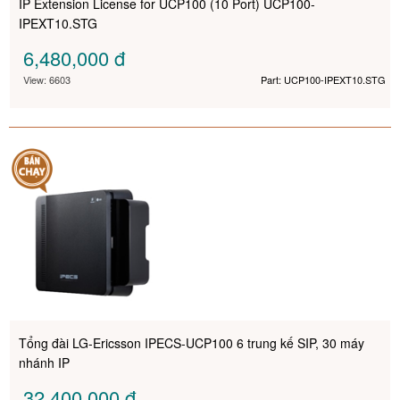
IP Extension License for UCP100 (10 Port) UCP100-
IPEXT10.STG
6,480,000
đ
View: 6603
Part: UCP100-IPEXT10.STG
Tổng đài LG-Ericsson IPECS-UCP100 6 trung kế SIP, 30 máy
nhánh IP
32,400,000
đ