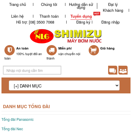
Trang chủ
Chúng tôi
Hướng dẫn sử
Đại lý
dụng
Khách hàng
Liên hệ
Thanh toán
Tuyển dụng
Hỗ trợ: [08] 3500 7068
Đăng ký
Đăng nhập
An toàn
Miễn phí
0
Giỏ hàng
100% tuyệt đối an
vận chuyển nội
toàn
thành
DANH MỤC TỔNG ĐÀI
Tổng đài Panasonic
Tổng đài Nec