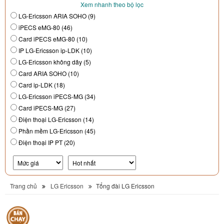
Xem nhanh theo bộ lọc
LG-Ericsson ARIA SOHO (9)
iPECS eMG-80 (46)
Card iPECS eMG-80 (10)
IP LG-Ericsson ip-LDK (10)
LG-Ericsson không dây (5)
Card ARIA SOHO (10)
Card ip-LDK (18)
LG-Ericsson iPECS-MG (34)
Card iPECS-MG (27)
Điện thoại LG-Ericsson (14)
Phần mềm LG-Ericsson (45)
Điện thoại IP PT (20)
Trang chủ
LG Ericsson
Tổng đài LG Ericsson