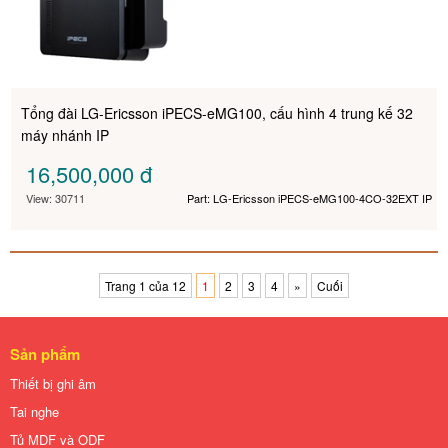
Tổng đài LG-Ericsson iPECS-eMG100, cấu hình 4 trung kế 32
máy nhánh IP
16,500,000
đ
View: 30711
Part: LG-Ericsson iPECS-eMG100-4CO-32EXT IP
Trang 1 của 12
1
2
3
4
»
Cuối
Sản phẩm
Thiết bị ghi âm
Tai nghe
Tủ MDF và ODF