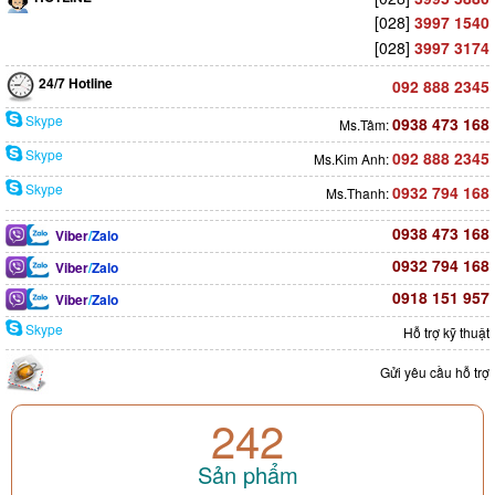
[028]
3997 1540
[028]
3997 3174
24/7 Hotline
092 888 2345
Skype
0938 473 168
Ms.Tâm:
Skype
092 888 2345
Ms.Kim Anh:
Skype
0932 794 168
Ms.Thanh:
0938 473 168
Viber
/
Zalo
0932 794 168
Viber
/
Zalo
0918 151 957
Viber
/
Zalo
Skype
Hỗ trợ kỹ thuật
Gửi yêu cầu hỗ trợ
242
Sản phẩm