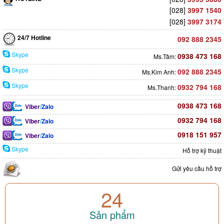
[028]
3997 1540
[028]
3997 3174
24/7 Hotline
092 888 2345
Skype
0938 473 168
Ms.Tâm:
Skype
092 888 2345
Ms.Kim Anh:
Skype
0932 794 168
Ms.Thanh:
0938 473 168
Viber
/
Zalo
0932 794 168
Viber
/
Zalo
0918 151 957
Viber
/
Zalo
Skype
Hỗ trợ kỹ thuật
Gửi yêu cầu hỗ trợ
24
Sản phẩm