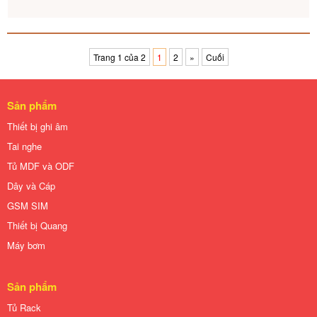
Trang 1 của 2
1
2
»
Cuối
Sản phẩm
Thiết bị ghi âm
Tai nghe
Tủ MDF và ODF
Dây và Cáp
GSM SIM
Thiết bị Quang
Máy bơm
Sản phẩm
Tủ Rack