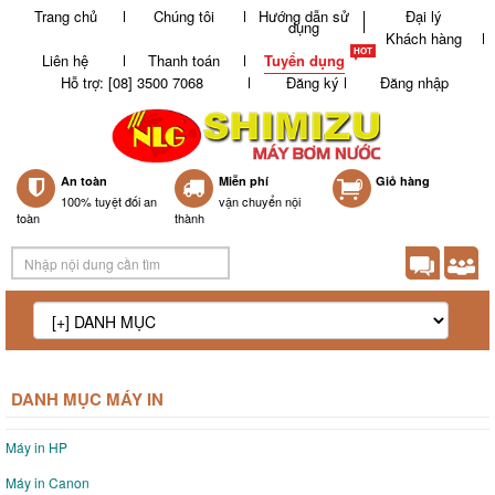
Trang chủ
Chúng tôi
Hướng dẫn sử
Đại lý
dụng
Khách hàng
Liên hệ
Thanh toán
Tuyển dụng
Hỗ trợ: [08] 3500 7068
Đăng ký
Đăng nhập
An toàn
Miễn phí
0
Giỏ hàng
100% tuyệt đối an
vận chuyển nội
toàn
thành
DANH MỤC MÁY IN
Máy in HP
Máy in Canon