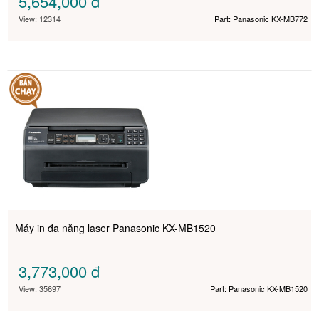
5,654,000
đ
View: 12314
Part: Panasonic KX-MB772
Máy in đa năng laser Panasonic KX-MB1520
3,773,000
đ
View: 35697
Part: Panasonic KX-MB1520