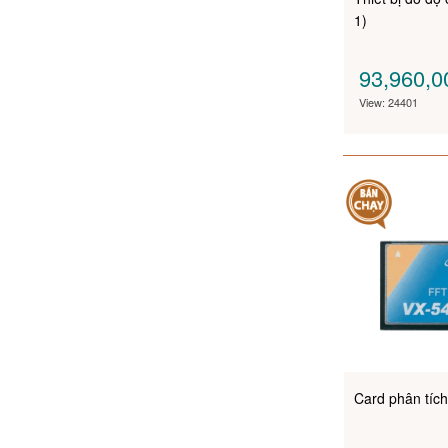
1)
93,960,
View: 24401
Card phân tíc