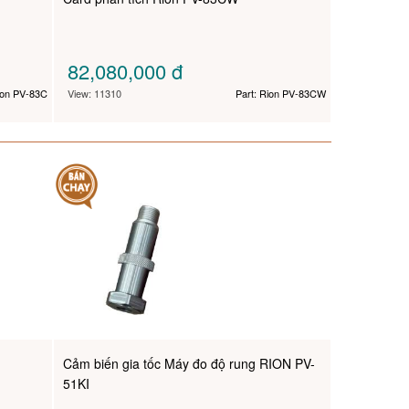
82,080,000
đ
ion PV-83C
View: 11310
Part: Rion PV-83CW
Cảm biến gia tốc Máy đo độ rung RION PV-
51KI