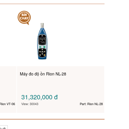
Máy đo độ ồn Rion NL-28
31,320,000
đ
 Rion VT-06
View: 30043
Part: Rion NL-28
Cuối