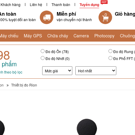
Khách hàng
Liên hệ
Thanh toán
Tuyển dụng
An toàn
Miễn phí
Giỏ hàn
0
00% tuyệt đối an toàn
vận chuyển nội thành
Máy chiếu
Máy GPS
Chữa cháy
Camera
Photocopy
Chuông
98
Đo độ Ồn (78)
Đo độ Rung 
Đo độ Nhớt (0)
Đo Phổ FFT (
 phẩm
h theo bộ lọc
on
Thiết bị đo Rion