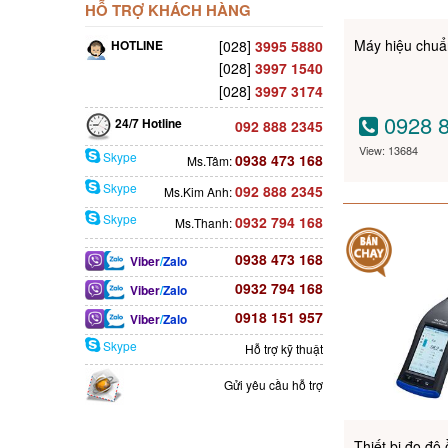
HỖ TRỢ KHÁCH HÀNG
Máy hiệu chuẩ
HOTLINE
[028]
3995 5880
[028]
3997 1540
[028]
3997 3174
0928 8
24/7 Hotline
092 888 2345
View: 13684
Skype
0938 473 168
Ms.Tâm:
Skype
092 888 2345
Ms.Kim Anh:
Skype
0932 794 168
Ms.Thanh:
0938 473 168
Viber
/
Zalo
0932 794 168
Viber
/
Zalo
0918 151 957
Viber
/
Zalo
Skype
Hỗ trợ kỹ thuật
Gửi yêu cầu hỗ trợ
Thiết bị đo độ