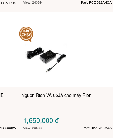
View: 24389
Part: PCE 322A-ICA
ux CA 1310
NE
Nguồn Rion VA-05JA cho máy Rion
1,650,000
đ
PIC-300BW
View: 29588
Part: Rion VA-05JA