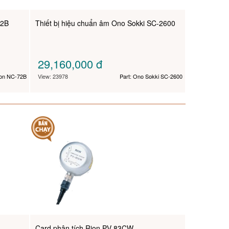
72B
Thiết bị hiệu chuẩn âm Ono Sokki SC-2600
29,160,000
đ
ion NC-72B
View: 23978
Part: Ono Sokki SC-2600
Card phân tích Rion PV-83CW