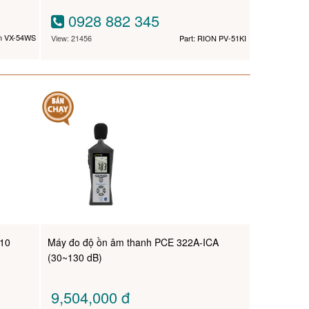
0928 882 345
on VX-54WS
View: 21456
Part: RION PV-51KI
310
Máy đo độ ồn âm thanh PCE 322A-ICA
(30~130 dB)
9,504,000
đ