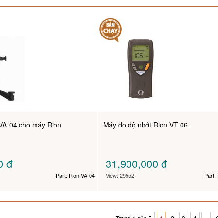
VA-04 cho máy Rion
Máy đo độ nhớt Rion VT-06
00
đ
31,900,000
đ
Part: Rion VA-04
View: 29552
Part:
Trang 1 của 5
1
2
3
4
»