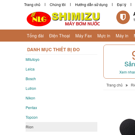
Trang chủ
Chúng tôi
Hướng dẫn sử dụng
Đại lý
1
Tổng đài
Điện Thoại
Máy Fax
Mực in
Máy in
DANH MỤC THIẾT BỊ ĐO
Mitutoyo
Sản
Leica
Xem nhan
Bosch
Trang chủ
Ri
Lutron
Nikon
Pentax
Topcon
Rion