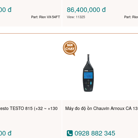
000
đ
86,400,000
đ
Part: Rion VX-54FT
View: 11325
Part: Ri
testo TESTO 815 (+32 ~ +130
Máy đo độ ồn Chauvin Arnoux CA 1
000
đ
0928 882 345