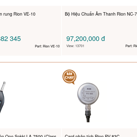
n rung Rion VE-10
Bộ Hiệu Chuẩn Âm Thanh Rion NC-
82 345
97,200,000
đ
View: 13701
Part: R
Part: Rion VE-10
 ồn Ono Sokki LA-7500 (Class
Card phân tích Rion PV-83C