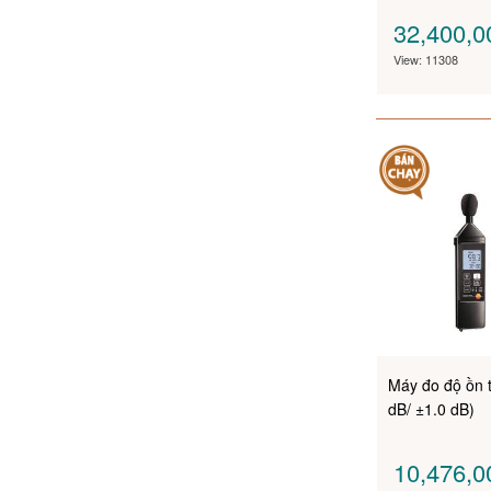
32,400,
View: 11308
Máy đo độ ồn 
dB/ ±1.0 dB)
10,476,