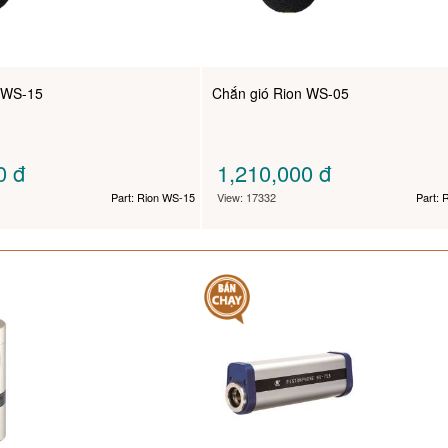
n WS-15
Chắn gió Rion WS-05
00
đ
1,210,000
đ
Part: Rion WS-15
View: 17332
Part: 