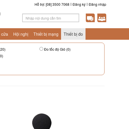
Hỗ trợ: [08] 3500 7068
Đăng ký
Đăng nhập
g
 cửa
Hội nghị
Thiết bị mạng
Thiết bị đo
(20)
Đo tốc độ Gió (0)
0)