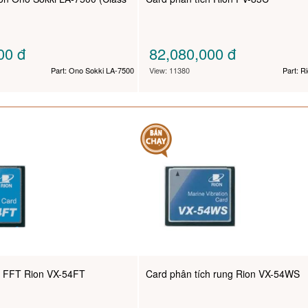
000
đ
82,080,000
đ
Part: Ono Sokki LA-7500
View: 11380
Part: R
h FFT Rion VX-54FT
Card phân tích rung Rion VX-54WS