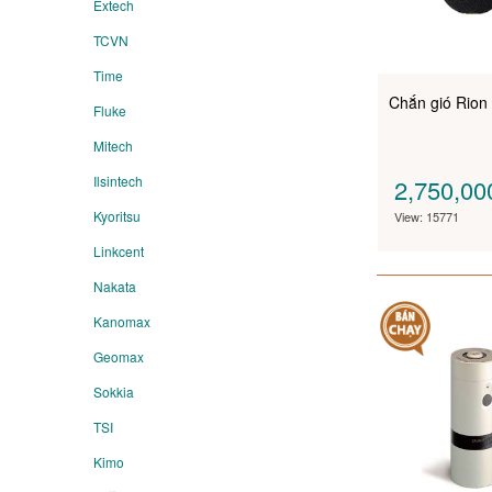
Extech
TCVN
Time
Chắn gió Rio
Fluke
Mitech
Ilsintech
2,750,0
Kyoritsu
View: 15771
Linkcent
Nakata
Kanomax
Geomax
Sokkia
TSI
Kimo