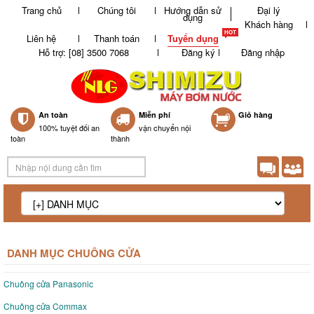
Trang chủ
Chúng tôi
Hướng dẫn sử
Đại lý
dụng
Khách hàng
Liên hệ
Thanh toán
Tuyển dụng
Hỗ trợ: [08] 3500 7068
Đăng ký
Đăng nhập
An toàn
Miễn phí
0
Giỏ hàng
100% tuyệt đối an
vận chuyển nội
toàn
thành
DANH MỤC CHUÔNG CỬA
Chuông cửa Panasonic
Chuông cửa Commax