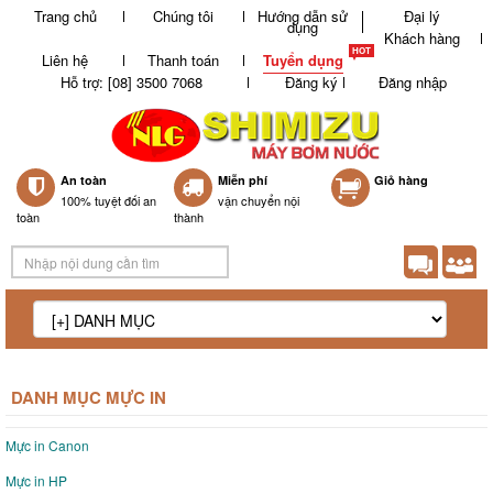
Trang chủ
Chúng tôi
Hướng dẫn sử
Đại lý
dụng
Khách hàng
Liên hệ
Thanh toán
Tuyển dụng
Hỗ trợ: [08] 3500 7068
Đăng ký
Đăng nhập
An toàn
Miễn phí
0
Giỏ hàng
100% tuyệt đối an
vận chuyển nội
toàn
thành
DANH MỤC MỰC IN
Mực in Canon
Mực in HP