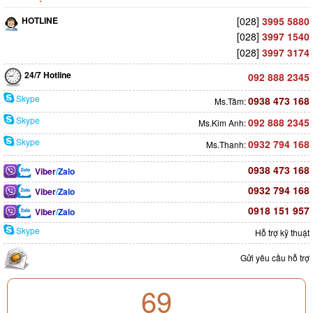
HOTLINE
[028]
3995 5880
[028]
3997 1540
[028]
3997 3174
24/7 Hotline
092 888 2345
Skype
0938 473 168
Ms.Tâm:
Skype
092 888 2345
Ms.Kim Anh:
Skype
0932 794 168
Ms.Thanh:
0938 473 168
Viber
/
Zalo
0932 794 168
Viber
/
Zalo
0918 151 957
Viber
/
Zalo
Skype
Hỗ trợ kỹ thuật
Gửi yêu cầu hỗ trợ
69