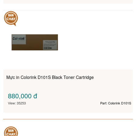
Mực in Colorink D101S Black Toner Cartridge
880,000
đ
View: 35253
Part: Colorink D101S