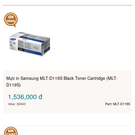
Mực in Samsung MLT-D119S Black Toner Cartridge (MLT-
D119S)
1,536,000
đ
View: 30443
Part: MLT-D119S