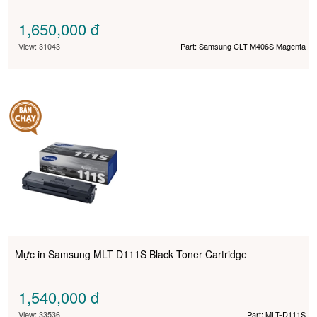
1,650,000
đ
View: 31043
Part: Samsung CLT M406S Magenta
Mực in Samsung MLT D111S Black Toner Cartridge
1,540,000
đ
View: 33536
Part: MLT-D111S