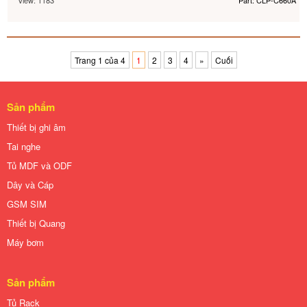
View: 1183
Part: CLP-C660A
Trang 1 của 4
1
2
3
4
»
Cuối
Sản phẩm
Thiết bị ghi âm
Tai nghe
Tủ MDF và ODF
Dây và Cáp
GSM SIM
Thiết bị Quang
Máy bơm
Sản phẩm
Tủ Rack