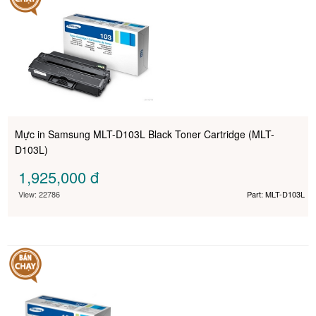
Mực in Samsung MLT-D103L Black Toner Cartridge (MLT-
D103L)
1,925,000
đ
View: 22786
Part: MLT-D103L