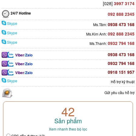
[028]
3997 3174
24/7 Hotline
092 888 2345
Skype
0938 473 168
Ms.Tâm:
Skype
092 888 2345
Ms.Kim Anh:
Skype
0932 794 168
Ms.Thanh:
0938 473 168
Viber
/
Zalo
0932 794 168
Viber
/
Zalo
0918 151 957
Viber
/
Zalo
Skype
Hỗ trợ kỹ thuật
Gửi yêu cầu hỗ trợ
42
Sản phẩm
Xem nhanh theo bộ lọc
GPS dẫn đường (12)