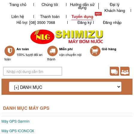
Trang chủ
Chúng tôi
Hướng dẫn sử
Đại lý
dụng
Khách hàng
Liên hệ
Thanh toán
Tuyển dụng
Hỗ trợ: [08] 3500 7068
Đăng ký
Đăng nhập
An toàn
Miễn phí
0
Giỏ hàng
100% tuyệt đối an
vận chuyển nội
toàn
thành
DANH MỤC MÁY GPS
Máy GPS Garmin
Máy GPS ICONCOX